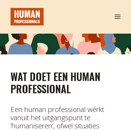
WAT DOET EEN HP
IK ZOEK EEN HP
WAT DOET EEN HUMAN
IK BEN EEN HP
PROFESSIONAL
OVER HP
CONTACT
Een human professional wérkt
vanuit het uitgangspunt te
SEARCH
‘humaniseren’, ofwel situaties